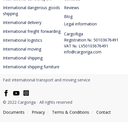
International dangerous goods
Reviews
shipping
Blog
International delivery
Legal information
International freight forwarding
CargoRiga
Registration №: 50103676491
International logistics
VAT №: LV50103676491
International moving
info@cargoriga.com
International shipping
International shipping furniture
Fast international transport and moving service
© 2022 Cargoriga
/
All rights reserved
Documents
/
Privacy
/
Тerms & Conditions
/
Contact