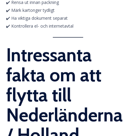
✔️ Rensa ut innan packning
✔️ Märk kartonger tydligt
✔️ Ha viktiga dokument separat
✔️ Kontrollera el- och internetavtal
Intressanta
fakta om att
flytta till
Nederländerna
/ Holland