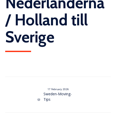
Nederländerna
/ Holland till
Sverige
17 February 2026
Category
Sweden-Moving-
Tips
