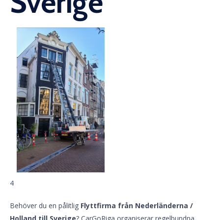
Sverige
4
Behöver du en pålitlig
Flyttfirma från Nederländerna /
Holland till Sverige
? CarGoRiga organiserar regelbundna