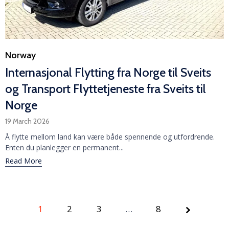
Category
Norway
Internasjonal Flytting fra Norge til Sveits
og Transport Flyttetjeneste fra Sveits til
Norge
19 March 2026
Å flytte mellom land kan være både spennende og utfordrende.
Enten du planlegger en permanent...
Read More
1
2
3
Page
…
8