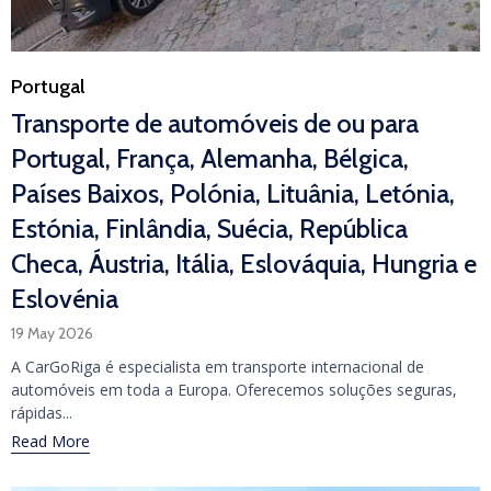
Category
Portugal
Transporte de automóveis de ou para
Portugal, França, Alemanha, Bélgica,
Países Baixos, Polónia, Lituânia, Letónia,
Estónia, Finlândia, Suécia, República
Checa, Áustria, Itália, Eslováquia, Hungria e
Eslovénia
19 May 2026
A CarGoRiga é especialista em transporte internacional de
automóveis em toda a Europa. Oferecemos soluções seguras,
rápidas...
Read More