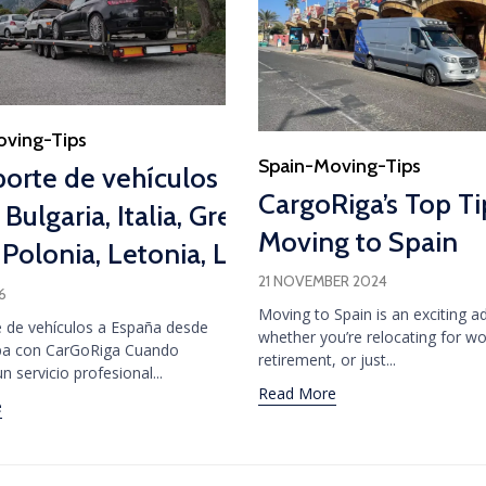
oving-Tips
Category
Spain-Moving-Tips
porte de vehículos
CargoRiga’s Top Ti
Bulgaria, Italia, Grecia, Francia, Alemani
ecia, Francia, Alemania, Bélgica, Países
Moving to Spain
 Polonia, Letonia, Lituania, Estonia, Finl
Estonia, Finlandia y Suecia
21 NOVEMBER 2024
6
Moving to Spain is an exciting a
 de vehículos a España desde
whether you’re relocating for wo
pa con CarGoRiga Cuando
retirement, or just...
n servicio profesional...
Read More
e