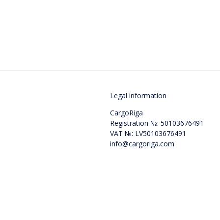
Legal information
CargoRiga
Registration №: 50103676491
VAT №: LV50103676491
info@cargoriga.com