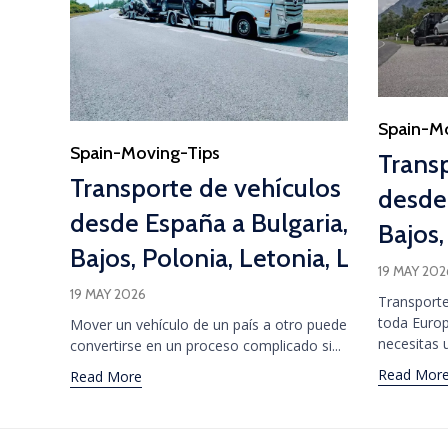
Category
Spain-M
Category
Spain-Moving-Tips
Trans
Transporte de vehículos
desde 
desde España a Bulgaria, Italia, Gr
Bajos,
Bajos, Polonia, Letonia, Lituania, 
19 MAY 202
19 MAY 2026
Transporte
toda Euro
Mover un vehículo de un país a otro puede
necesitas u
convertirse en un proceso complicado si...
Read Mor
Read More