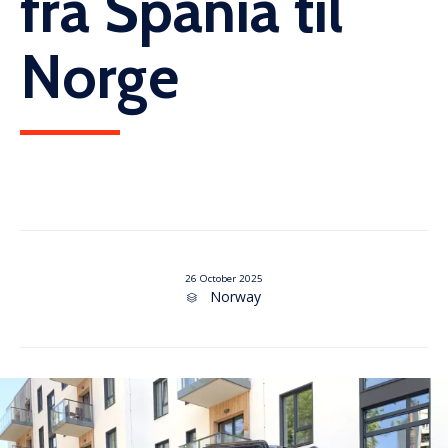
fra Spania til
Norge
26 October 2025
Category
Norway
