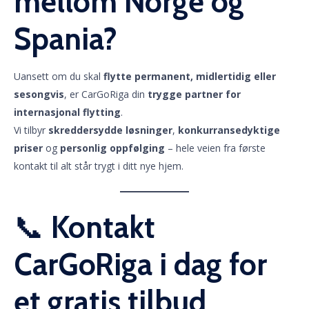
mellom Norge og
Spania?
Uansett om du skal
flytte permanent, midlertidig eller
sesongvis
, er CarGoRiga din
trygge partner for
internasjonal flytting
.
Vi tilbyr
skreddersydde løsninger
,
konkurransedyktige
priser
og
personlig oppfølging
– hele veien fra første
kontakt til alt står trygt i ditt nye hjem.
📞
Kontakt
CarGoRiga i dag for
et gratis tilbud