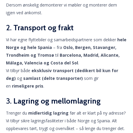
Dersom ønskelig demonterer vi møbler og monterer dem
igjen ved ankomst.
2.
Transport og frakt
Vi har egne flyttebiler og samarbeidspartnere som dekker
hele
Norge og hele Spania
– fra
Oslo, Bergen, Stavanger,
Trondheim og Tromsø
til
Barcelona, Madrid, Alicante,
Málaga, Valencia og Costa del Sol
.
Vi tilbyr både
eksklusiv transport (dedikert bil kun for
deg)
og
samlast (delte transporter)
som gir
en
rimeligere pris
.
3.
Lagring og mellomlagring
Trenger du
midlertidig lagring
før alt er klart på ny adresse?
Vi tilbyr sikre lagringsfasiliteter i både Norge og Spania. Alt
oppbevares tørt, trygt og overvåket – så lenge du trenger det.