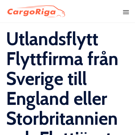
Skip
Utlandsflytt
to
content
Flyttfirma från
Sverige till
England eller
Storbritannien