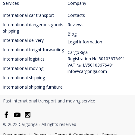
Services
Company
International car transport
Contacts
International dangerous goods
Reviews
shipping
Blog
International delivery
Legal information
International freight forwarding
CargoRiga
Registration №: 50103676491
International logistics
VAT №: LV50103676491
International moving
info@cargoriga.com
International shipping
International shipping furniture
Fast international transport and moving service
© 2022 Cargoriga
/
All rights reserved
Documents
/
Privacy
/
Тerms & Conditions
/
Contact