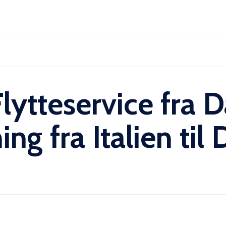
Skip
to
content
lytteservice fra 
ning fra Italien ti