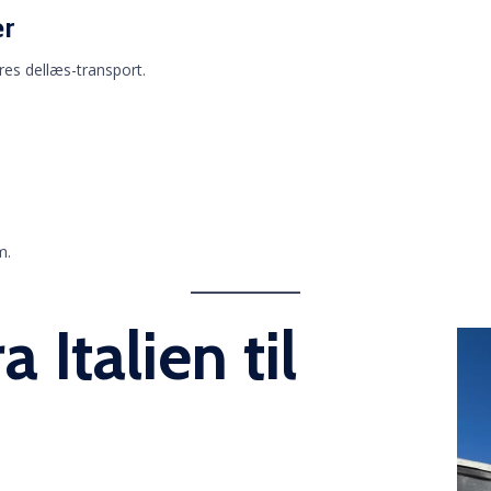
er
ores dellæs-transport.
m.
a Italien til