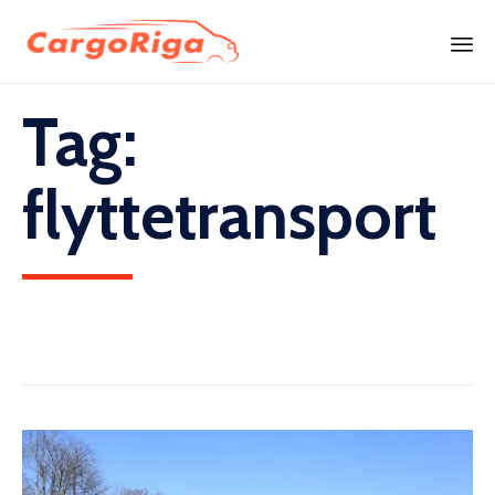
Skip
Tag:
to
content
flyttetransport