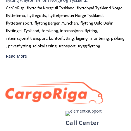
flytting Å flytte mellom Norge og Tyskland...
Tags
,
,
,
CarGoRiga
flytte fra Norge til Tyskland
flyttebyrå Tyskland Norge
,
,
,
flyttefirma
flyttegods
flyttetjenester Norge Tyskland
,
,
,
flyttetransport
flytting Bergen München
flytting Oslo Berlin
,
,
,
flytting til Tyskland
forsikring
internasjonal flytting
,
,
,
,
internasjonal transport
kontorflytting
lagring
montering
pakking
,
,
,
,
privatflytting
relokalisering
transport
trygg flytting
Read More
Call Center