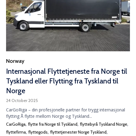
Category
Norway
Internasjonal Flyttetjeneste fra Norge til
Tyskland eller Flytting fra Tyskland til
Norge
24 October 2025
CarGoRiga – din profesjonelle partner for trygg internasjonal
flytting Å flytte mellom Norge og Tyskland...
Tags
,
,
,
CarGoRiga
flytte fra Norge til Tyskland
flyttebyrå Tyskland Norge
,
,
,
flyttefirma
flyttegods
flyttetjenester Norge Tyskland