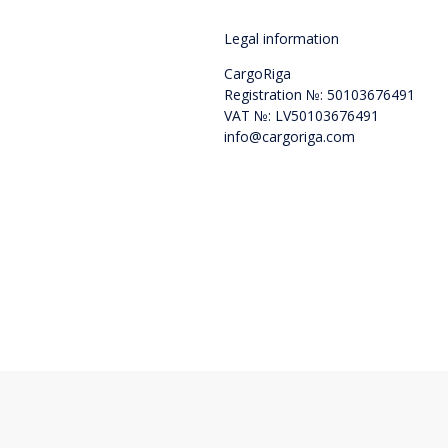
Legal information
CargoRiga
Registration №: 50103676491
VAT №: LV50103676491
info@cargoriga.com