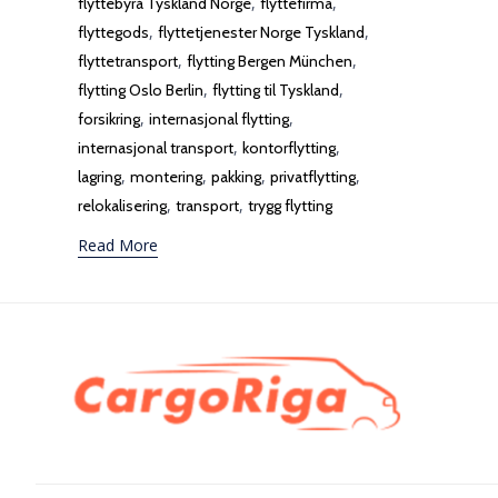
,
,
flyttebyrå Tyskland Norge
flyttefirma
,
,
flyttegods
flyttetjenester Norge Tyskland
,
,
flyttetransport
flytting Bergen München
,
,
flytting Oslo Berlin
flytting til Tyskland
,
,
forsikring
internasjonal flytting
,
,
internasjonal transport
kontorflytting
,
,
,
,
lagring
montering
pakking
privatflytting
,
,
relokalisering
transport
trygg flytting
Read More