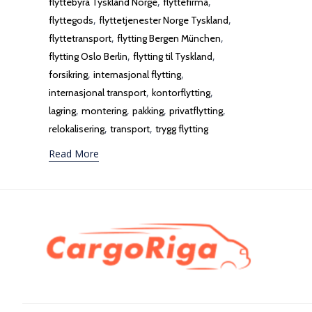
,
,
flyttebyrå Tyskland Norge
flyttefirma
,
,
flyttegods
flyttetjenester Norge Tyskland
,
,
flyttetransport
flytting Bergen München
,
,
flytting Oslo Berlin
flytting til Tyskland
,
,
forsikring
internasjonal flytting
,
,
internasjonal transport
kontorflytting
,
,
,
,
lagring
montering
pakking
privatflytting
,
,
relokalisering
transport
trygg flytting
Read More