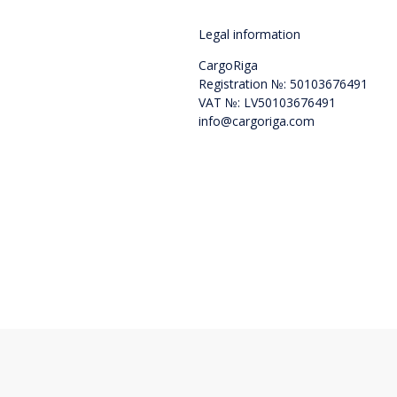
Legal information
CargoRiga
Registration №: 50103676491
VAT №: LV50103676491
info@cargoriga.com